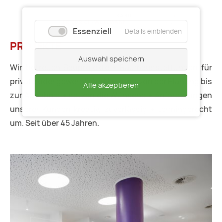
Essenziell
Details einblenden
PROJEKTE
Auswahl speichern
Wir betreuen Bauprojekte + Raumausstattungen für
private oder gewerbliche Nutzung von der Planung bis
Alle akzeptieren
zur Abnahme + setzen die Wünsche + Anforderungen
unserer Kunden kreativ, zuverlässig + termingerecht
um. Seit über 45 Jahren.